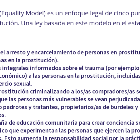
(Equality Model) es un enfoque legal de cinco p
itución. Una ley basada en este modelo en el es
 el arresto y encarcelamiento de personas en prostituc
as en la prostitución).
es integrales informados sobre el trauma (por ejempl
económico) a las personas en la prostitución, incluida
ercio sexual.
ostitución criminalizando a los/as compradores/as s
que las personas más vulnerables se vean perjudicada
 padrotes y tratantes, propietarios/as de burdeles y 
os.
a de educación comunitaria para crear conciencia so
gico que experimentan las personas que ejercen la pr
 Esto aumenta la responsabilidad social por la prácti