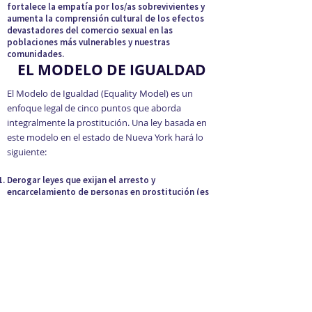
fortalece la empatía por los/as sobrevivientes y
aumenta la comprensión cultural de los efectos
devastadores del comercio sexual en las
poblaciones más vulnerables y nuestras
comunidades.
EL MODELO DE IGUALDAD
El Modelo de Igualdad (Equality Model) es un
enfoque legal de cinco puntos que aborda
integralmente la prostitución. Una ley basada en
este modelo en el estado de Nueva York hará lo
siguiente:
Derogar leyes que exijan el arresto y
encarcelamiento de personas en prostitución (es
decir, despenalizar a las personas en la
prostitución).
Brindar servicios sociales integrales informados
sobre el trauma (por ejemplo, empoderamiento
legal, social, clínico, médico, económico) a las
personas en la prostitución, incluidas las opciones
en caso de que deseen salir del comercio sexual.
Reducir la demanda de prostitución
criminalizando a los/as compradores/as sexuales.
Esto reduce el comercio sexual y evita que las